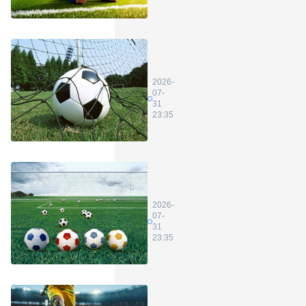
束
卢
卡
库
弗
进
朗
行
哥
2026-
摊
·
07-
牌
31
巴
23:35
对
雷
话，
西
球
去
员
世：
前
情
他
AC
绪
是
米
2026-
不
怎
兰
07-
佳
样
31
队
23:35
的
长、
AC
意
米
大
兰
利
前
和
足