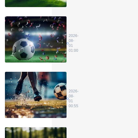
夺
租
想
战
借
要
加
租
FIFA
蒂，
借
内
含
尤
部
2026-
买
文
不
08-
断
图
01
满
01:00
选
斯
情
项
加
绪
蒂，
升
并
温，
尤
含
要
文
买
求
图
2026-
断
将
斯
08-
条
因
01
vs
00:55
款
凡
尼
蒂
斯：
诺
比
赶
赛
尤
下
时
文