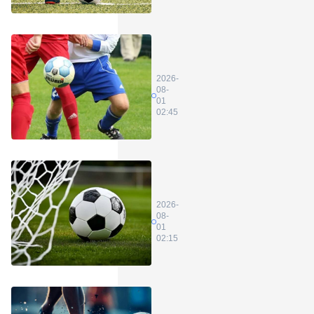
托
斯
迪
季
博，
前
卢
西
赛
卡
汉
观
库
2026-
姆
赛
心
08-
联
指
01
有
02:45
需
南：
不
出
开
满，
售
球
那
时
不
库
间、
勒
列
在
斯
拉
2026-
线
准
基
08-
直
备
01
斯
02:15
播
摊
将
和
牌
接
电
谈
受
视
判
罗
利
转
马
物