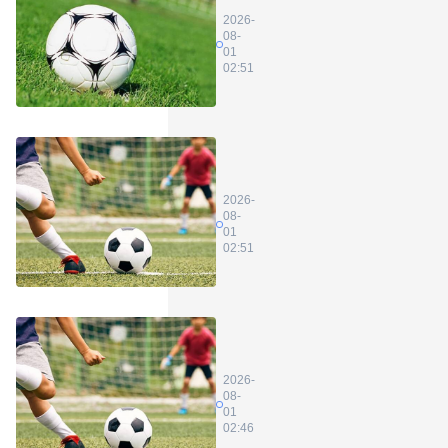
数
进
莱
2026-
据
球
蒂：
08-
的
01
尤
02:51
是
文
道
近
格
年
拉
来
相
斯
引
比
·
援
那
2026-
路
有
不
08-
易
一
01
勒
02:51
斯
些
斯，
和
失
亚
前
败
特
曼
兰
尤
城
大
文
小
更
图
2026-
将
想
斯
08-
签
01
对
02:46
下
尼