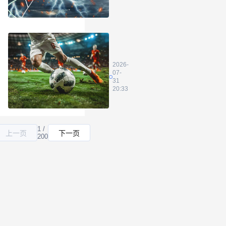
那
冲
66
不
突：
岁
勒
国
斯
米
意
将
目
甲
获
标
锋
2026-
2500
琼
线
07-
万
斯
31
变
20:33
至
与
动：
3000
索
圣
万
博
地
欧
斯
亚
1 /
上一页
下一页
元
洛
200
哥
转
伊、
·
会
齐
卡
费
米
斯
卡
特
斯
罗
争
加
吵
盟